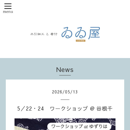
News
2026
/
05
/
13
5／22・24 ワークショップ @ 谷根千